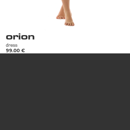
orion
dress
99.00
€
Contact us:
34000 Montpellier, France
thekilla.com@gmail.com
+33 77 435 23 96