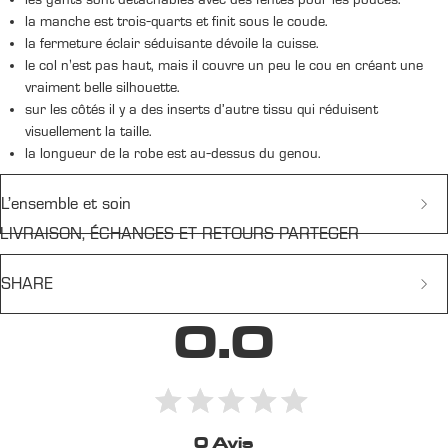
la manche est trois-quarts et finit sous le coude.
la fermeture éclair séduisante dévoile la cuisse.
le col n'est pas haut, mais il couvre un peu le cou en créant une
vraiment belle silhouette.
sur les côtés il y a des inserts d’autre tissu qui réduisent
visuellement la taille.
la longueur de la robe est au-dessus du genou.
L’ensemble et soin
LIVRAISON, ÉCHANGES ET RETOURS PARTEGER
L’ensemble comprend
robe
SHARE
gants
CARE
0.0
Facebook
X
LinkedIn
Pinterest
Nous n'utilisons que des matériaux sportifs de haute qualité qui ne
nécessitent pas de soins particuliers:
Le lavage à la température basse (0-30 C).
Nos produits ne nécessitent pas de repassage, si vous le
souhaitez, vous pouvez utiliser un défroisseur vapeur.
0 Avis