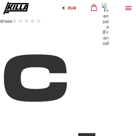
€
EUR
dress
c