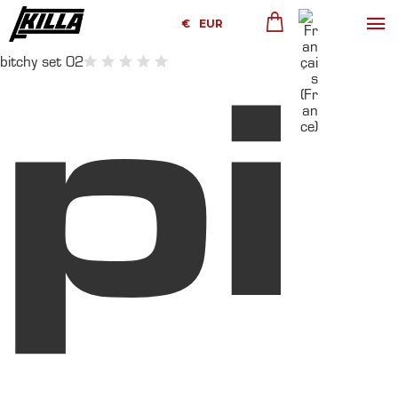
€
EUR
bitchy set 02
pi