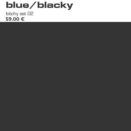
blue/blacky
bitchy set 02
59.00
€
Contact us:
34000 Montpellier, France
thekilla.com@gmail.com
+33 77 435 23 96