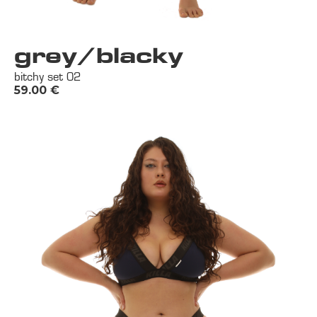
grey/blacky
bitchy set 02
59.00
€