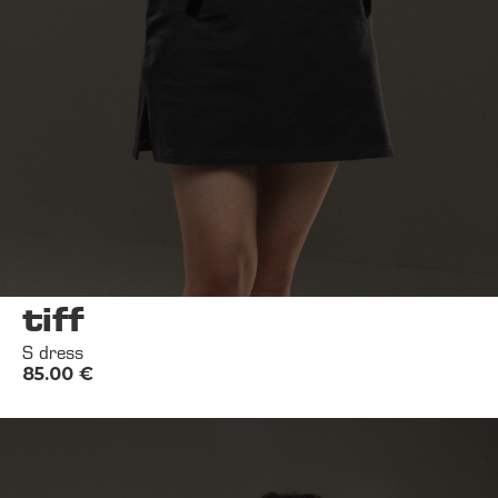
tiff
S dress
85.00
€