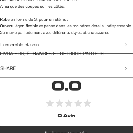
Ainsi que des coupes sur les côtés.
Robe en forme de S, pour un été hot
Ouvert, léger, flexible et pensé dans les moindres détails, indispensable
Se marie parfaitement avec différents styles et chaussures
L’ensemble et soin
LIVRAISON, ÉCHANGES ET RETOURS PARTEGER
L’ensemble comprend
nouée autour du cou et du dos
SHARE
silhouette S
des 2 petites poches
0.0
longueur de la fermeture à glissière
Facebook
X
LinkedIn
Pinterest
ainsi que des coupes sur les côtés
une bande élastique est cousue à l’arrière
CARE
Nous n'utilisons que des matériaux sportifs de haute qualité qui ne
0 Avis
nécessitent pas de soins particuliers:
Le lavage à la température basse (0-30 C).
Nos produits ne nécessitent pas de repassage, si vous le