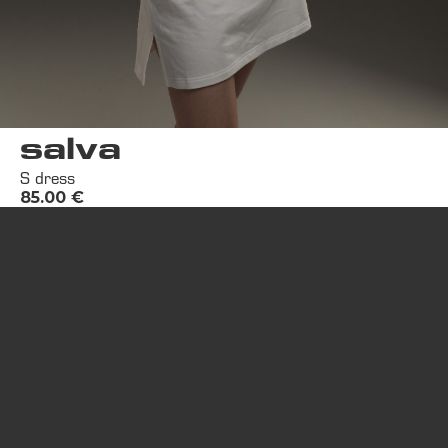
salva
S dress
85.00
€
Contactez nous:
34070 Montpellier,France
info@the-killa.com
+33 77 435 23 96