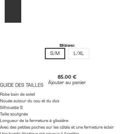
Sizes:
S/M
L/XL
85.00
€
Ajouter au panier
GUIDE DES TAILLES
Robe bain de soleil
Nouée autour du cou et du dos
Silhouette S
Taille soulignée
Longueur de la fermeture à glissière
Avec des petites poches sur les côtés et une fermeture éclair
Une bande élastique est cousue à l’arrière