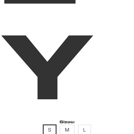
Y
Sizes:
S
M
L