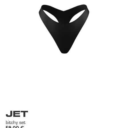
JET
bitchy set
59.00
€