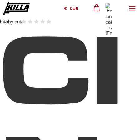
€
EUR
bitchy set
CI