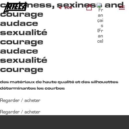
cockiness, sexiness and
€
EUR
courage
audace
sexualité
courage
audace
sexualité
courage
des matériaux de haute qualité et des silhouettes
déterminantes les courbes
Regarder / acheter
MAGENTA
pinky/blacky
power
cult
tiff
thunder
Regarder / acheter
bitchy set
bitchy set 02
S TOPIC & S THONGS
dress
S dress
S TOPIC & S THONGS
59.00
59.00
75.00
105.00
85.00
75.00
€
€
€
€
€
€