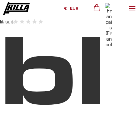
€
EUR
lit suit
bl