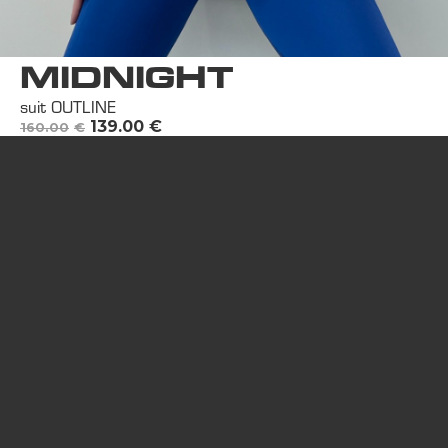
MIDNIGHT
suit OUTLINE
139.00
€
160.00
€
Contactez nous:
34070 Montpellier,France
info@the-killa.com
+33 77 435 23 96