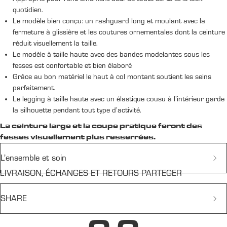
quotidien.
Le modèle bien conçu: un rashguard long et moulant avec la
fermeture à glissière et les coutures ornementales dont la ceinture
réduit visuellement la taille.
Le modèle à taille haute avec des bandes modelantes sous les
fesses est confortable et bien élaboré
Grâce au bon matériel le haut à col montant soutient les seins
parfaitement.
Le legging à taille haute avec un élastique cousu à l'intérieur garde
la silhouette pendant tout type d'activité.
La ceinture large et la coupe pratique feront des
fesses visuellement plus resserrées.
L’ensemble et soin
LIVRAISON, ÉCHANGES ET RETOURS PARTEGER
L’ensemble comprend
un haut assure un excellent maintien de la poitrine grâce à la
SHARE
qualité des matériaux que nous avons choisis.
un legging avec des bandes modelantes spéciales pour amplifier
vos fesses.
Facebook
X
LinkedIn
Pinterest